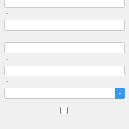
*
*
*
*