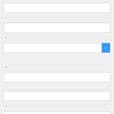
*
*
*
*